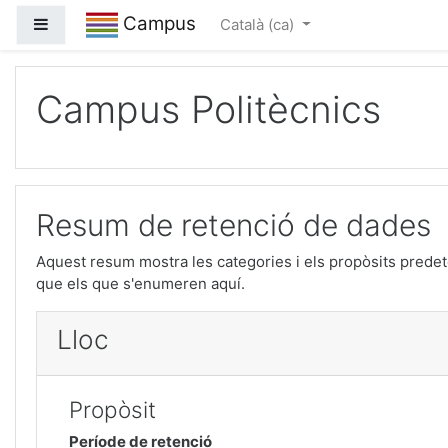
Campus
Panell lateral
Català ‎(ca)‎
Ves al contingut principal
Campus Politècnics
Resum de retenció de dades
Aquest resum mostra les categories i els propòsits predet
que els que s'enumeren aquí.
Lloc
Propòsit
Període de retenció