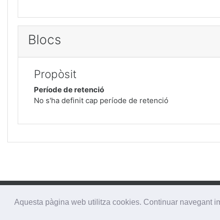
Blocs
Propòsit
Període de retenció
No s'ha definit cap període de retenció
No heu iniciat sessió (
Inicia la sessió
)
Aquesta pàgina web utilitza cookies. Continuar navegant im
Inici
Resum de retenció de dades