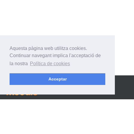
Aquesta pàgina web utilitza cookies.
Continuar navegant implica l'acceptació de
la nostra
Política de cookies
Acceptar
No heu iniciat sessió (
Inicia la sessió
)
Català ‎(ca)‎
Català ‎(ca)‎
English ‎(en)‎
English ‎(fr)‎
Español - Internacional ‎(es)‎