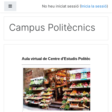
Panell lateral
No heu iniciat sessió (
Inicia la sessió
)
Ves al contingut principal
Campus Politècnics