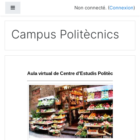
Panneau latéral
Non connecté. (
Connexion
)
Passer au contenu principal
Campus Politècnics